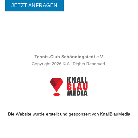
Bitte lasse dieses Feld leer.
Bitte lasse dieses Feld leer.
Bitte lasse dieses Feld leer.
Bitte lasse dieses Feld leer.
Bitte lasse dieses Feld leer.
Tennis-Club Schönningstedt e.V.
Copyright 2026 © All Rights Reserved.
Die Website wurde erstellt und gesponsert von KnallBlauMedia