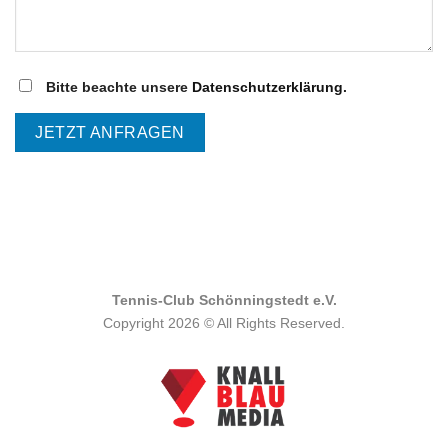
Bitte beachte unsere
Datenschutzerklärung
.
Bitte lasse dieses Feld leer.
Bitte lasse dieses Feld leer.
Bitte lasse dieses Feld leer.
Bitte lasse dieses Feld leer.
Bitte lasse dieses Feld leer.
Tennis-Club Schönningstedt e.V.
Copyright 2026 © All Rights Reserved.